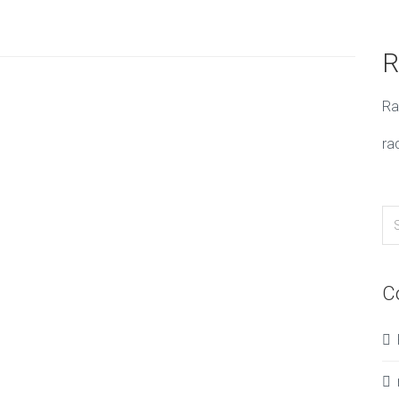
R
Ra
ra
C