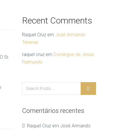
Recent Comments
Raquel Cruz
em
José Armando
Terenas
raquel cruz
em
Domingos de Jesus
O Sr.
Raimundo
o
Comentários recentes
Raquel Cruz
em
José Armando