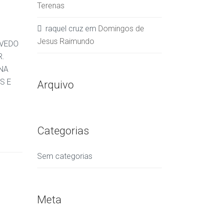
Terenas
raquel cruz
em
Domingos de
Jesus Raimundo
EVEDO
R.
NA
S E
Arquivo
Categorias
Sem categorias
Meta