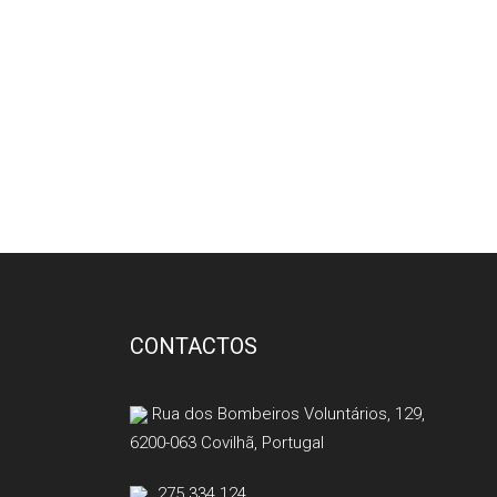
CONTACTOS
Rua dos Bombeiros Voluntários, 129,
6200-063 Covilhã, Portugal
275 334 124