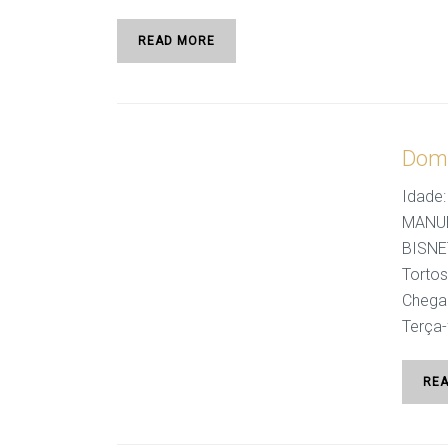
READ MORE
Domi
Idade:
MANUE
BISNET
Tortos
Chegad
Terça-f
RE