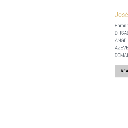
José
Famil
D. IS
ÂNGEL
AZEVE
DEMAIS
RE